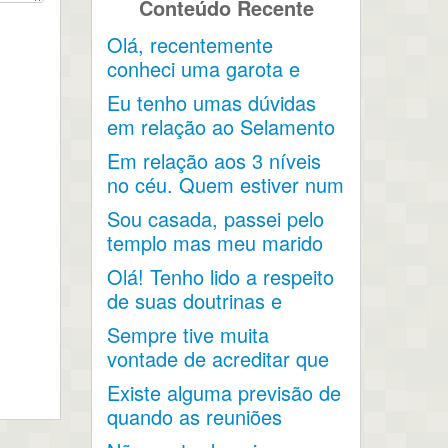
Conteúdo Recente
Olá, recentemente
conheci uma garota e
acho que ela acabou...
Eu tenho umas dúvidas
em relação ao Selamento
e os 3 Graus de...
Em relação aos 3 níveis
no céu. Quem estiver num
nível terá...
Sou casada, passei pelo
templo mas meu marido
não aceita que eu
Olá! Tenho lido a respeito
durma...
de suas doutrinas e
entendi a...
Sempre tive muita
vontade de acreditar que
o matrimônio não
Existe alguma previsão de
termina...
quando as reuniões
voltarão a acontecer no...