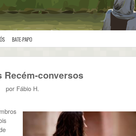
ÓS
BATE-PAPO
 Recém-conversos
por
Fábio H.
embros
ois
de