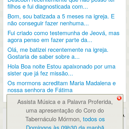
filhos e fui diagnosticada com...
Bom, sou batizada a 5 meses na igreja. E
não conseguir fazer nenhuma...
Fui criado como testemunha de Jeová, mas
agora penso em fazer parte da...
Olá, me batizei recentemente na igreja.
Gostaria de saber sobre a...
Hola Boa noite Estou apaixonado por uma
sister que já fez missão...
Os mormons acreditam Maria Madalena e
nossa senhora de Fátima
Assista Música e a Palavra Proferida,
uma apresentação do Coro do
ALLABOUTMORMONS.COM NÃO É UM SITE OFICIAL DA IGREJA SUD.
Tabernáculo Mórmon,
todos os
TODAS AS OPINIÕES EXPRESSAS SÃO AS DOS PUBLICADORES
Domingos às 09h30 da manhã
ORIGINAIS E/OU DO WEBMASTER AO UTILIZAR ESTE SITE, VOCÊ