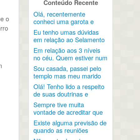
Conteúdo Recente
Olá, recentemente
ue o
conheci uma garota e
rro
acho que ela acabou...
Eu tenho umas dúvidas
em relação ao Selamento
e os 3 Graus de...
Em relação aos 3 níveis
no céu. Quem estiver num
nível terá...
m
Sou casada, passei pelo
templo mas meu marido
não aceita que eu
Olá! Tenho lido a respeito
durma...
de suas doutrinas e
entendi a...
Sempre tive muita
vontade de acreditar que
o matrimônio não
Existe alguma previsão de
termina...
quando as reuniões
voltarão a acontecer no...