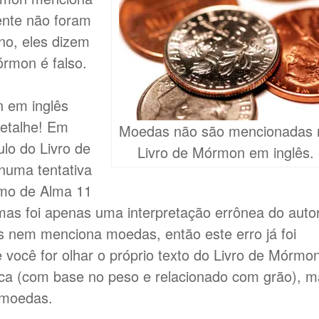
nte não foram
no, eles dizem
rmon é falso.
 em inglês
etalhe! Em
Moedas não são mencionadas 
lo do Livro de
Livro de Mórmon em inglês.
numa tentativa
mo de Alma 11
s foi apenas uma interpretação errônea do auto
s nem menciona moedas, então este erro já foi
 você for olhar o próprio texto do Livro de Mórmo
oca (com base no peso e relacionado com grão), 
 moedas.