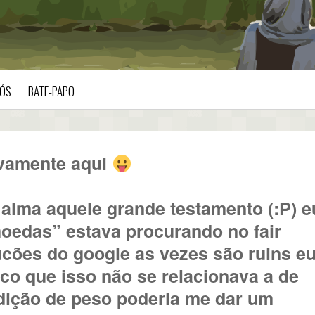
ÓS
BATE-PAPO
ovamente aqui
 alma aquele grande testamento (:P) e
oedas” estava procurando no fair
ões do google as vezes são ruins e
o que isso não se relacionava a de
dição de peso poderia me dar um