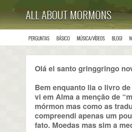
ALL ABOUT MORMONS
PERGUNTAS
BÁSICO
MÚSICA/VÍDEOS
BLOG!
N
Olá el santo gringgringo n
Bem enquanto lia o livro de
vi em Alma a menção de “m
mórmon mas como as traduc
compreendi apenas um pouc
fato. Moedas mas sim a me