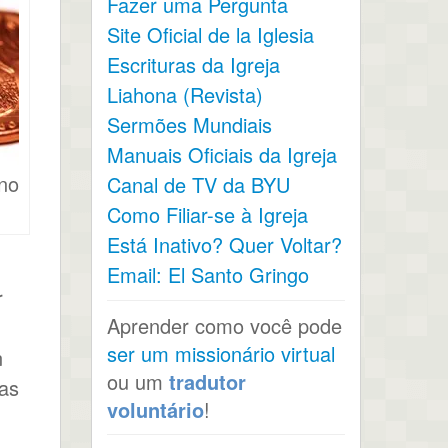
Fazer uma Pergunta
Site Oficial de la Iglesia
Escrituras da Igreja
Liahona (Revista)
Sermões Mundiais
Manuais Oficiais da Igreja
no
Canal de TV da BYU
Como Filiar-se à Igreja
Está Inativo? Quer Voltar?
Email: El Santo Gringo
r
Aprender como você pode
ser um missionário virtual
n
ou um
tradutor
mas
voluntário
!