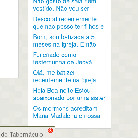
Não gosto de saia nem
vestido. Não vou ser
aceita na igreja. Devo sair
Descobri recentemente
?
que nao posso ter filhos e
fui diagnosticada com...
Bom, sou batizada a 5
meses na igreja. E não
conseguir fazer
Fui criado como
nenhuma...
testemunha de Jeová,
mas agora penso em
Olá, me batizei
fazer parte da...
recentemente na igreja.
Gostaria de saber sobre
Hola Boa noite Estou
a...
apaixonado por uma sister
que já fez missão...
Os mormons acreditam
Maria Madalena e nossa
senhora de Fátima
 do Tabernáculo