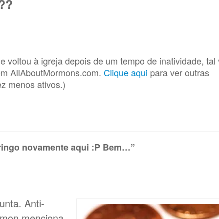
??
 voltou à igreja depois de um tempo de inatividade, tal
 em AllAboutMormons.com.
Clique aqui
para ver outras
z menos ativos.)
gringo novamente aqui :P Bem…”
nta. Anti-
rmon menciona