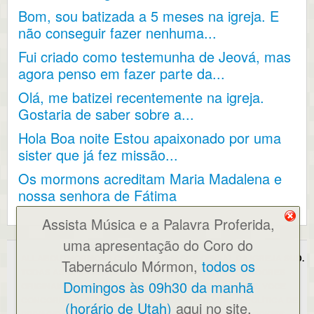
Bom, sou batizada a 5 meses na igreja. E
não conseguir fazer nenhuma...
Fui criado como testemunha de Jeová, mas
agora penso em fazer parte da...
Olá, me batizei recentemente na igreja.
Gostaria de saber sobre a...
Hola Boa noite Estou apaixonado por uma
sister que já fez missão...
Os mormons acreditam Maria Madalena e
nossa senhora de Fátima
Assista Música e a Palavra Proferida,
uma apresentação do Coro do
ALLABOUTMORMONS.COM NÃO É UM SITE OFICIAL DA IGREJA SUD.
Tabernáculo Mórmon,
todos os
TODAS AS OPINIÕES EXPRESSAS SÃO AS DOS PUBLICADORES
Domingos às 09h30 da manhã
ORIGINAIS E/OU DO WEBMASTER AO UTILIZAR ESTE SITE, VOCÊ
CONCORDA COM NOSSOS
TERMOS DE UTILIZAÇÃO E POLÍTICA DE
(horário de Utah)
aqui no site.
PRIVACIDADE
. NOTE-SE TAMBÉM QUE ESTE SITE USA COOKIES.