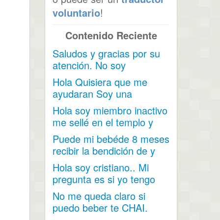
voluntario
!
Contenido Reciente
Saludos y gracias por su
atención. No soy
mormona pero tengo una
Hola Quisiera que me
amiga...
ayudaran Soy una
persona miembro pero...
Hola soy miembro inactivo
me sellé en el templo y
mis hijos nacieron...
Puede mi bebéde 8 meses
recibir la bendición de y
darle su nombre...
Hola soy cristiano.. Mi
pregunta es si yo tengo
unos comerciales y lo...
No me queda claro si
puedo beber te CHAI.
Contiene cardamomo,