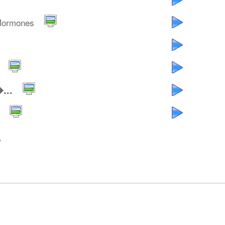
Mormones
...
”