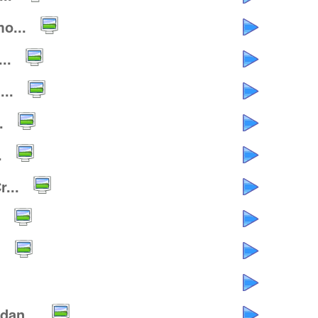
o...
..
..
.
.
...
.
an...