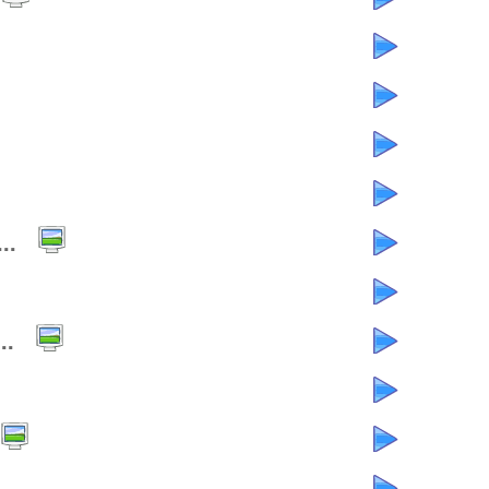
..
..