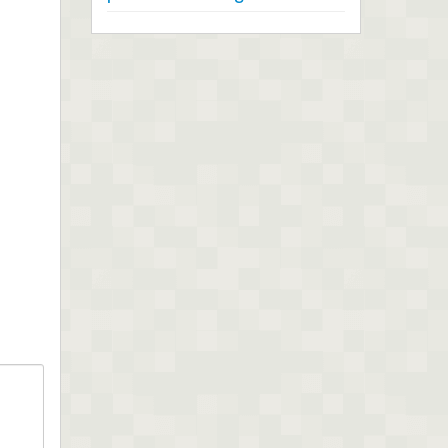
hermano que tenga
dicho...