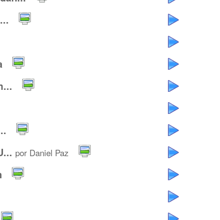
..
a
...
..
...
por Daniel Paz
n