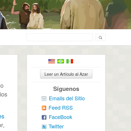
Leer un Artículo al Azar
io
Síguenos
ios
Emails del Sitio
Feed RSS
es
FaceBook
r,
Twitter