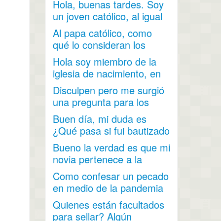
Hola, buenas tardes. Soy
hinojo...
un joven católico, al igual
que mi...
Al papa católico, como
qué lo consideran los
mormones?
Hola soy miembro de la
iglesia de nacimiento, en
mi adolescencia me...
Disculpen pero me surgió
una pregunta para los
hombres (soy hombre) ¿...
Buen día, mi duda es
¿Qué pasa si fui bautizado
a los 15 años y...
Bueno la verdad es que mi
novia pertenece a la
iglesia y me a contado...
Como confesar un pecado
en medio de la pandemia
por el covid 19 cuando...
Quienes están facultados
para sellar? Algún