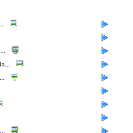
..
..
a...
..
..