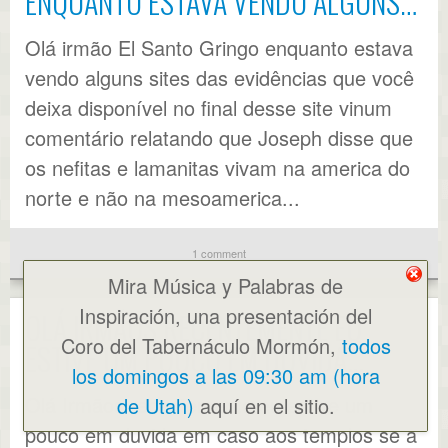
ENQUANTO ESTAVA VENDO ALGUNS…
Olá irmão El Santo Gringo enquanto estava
vendo alguns sites das evidências que você
deixa disponível no final desse site vinum
comentário relatando que Joseph disse que
os nefitas e lamanitas vivam na america do
norte e não na mesoamerica...
1 comment
Mira Música y Palabras de
Inspiración, una presentación del
OLÁ IRMÃOS RECENTEMENTE EU
Coro del Tabernáculo Mormón,
todos
ESTIVE UM POUCO EM DUVIDA…
los domingos a las 09:30 am (hora
Olá Irmãos recentemente eu estive um
de Utah)
aquí en el sitio.
pouco em duvida em caso aos templos se a