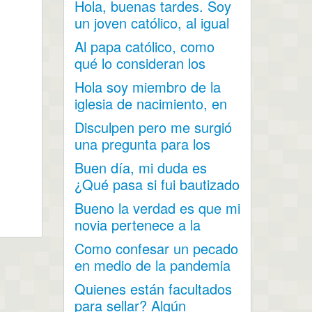
Hola, buenas tardes. Soy
hinojo...
un joven católico, al igual
que mi...
Al papa católico, como
qué lo consideran los
mormones?
Hola soy miembro de la
iglesia de nacimiento, en
mi adolescencia me...
Disculpen pero me surgió
una pregunta para los
hombres (soy hombre) ¿...
Buen día, mi duda es
¿Qué pasa si fui bautizado
a los 15 años y...
Bueno la verdad es que mi
novia pertenece a la
iglesia y me a contado...
Como confesar un pecado
en medio de la pandemia
por el covid 19 cuando...
Quienes están facultados
para sellar? Algún