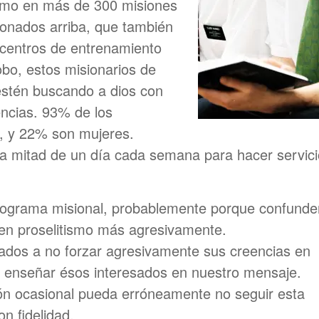
tismo en más de 300 misiones
ionados arriba, que también
 centros de entrenamiento
obo, estos misionarios de
estén buscando a dios con
ncias. 93% de los
, y 22% son mujeres.
na mitad de un día cada semana para hacer servici
rograma misional, probablemente porque confunde
cen proselitismo más agresivamente.
dos a no forzar agresivamente sus creencias en
r y enseñar ésos interesados en nuestro mensaje.
n ocasional pueda erróneamente no seguir esta
on fidelidad.