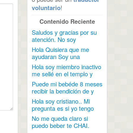
voluntario
!
Contenido Reciente
Saludos y gracias por su
atención. No soy
mormona pero tengo una
Hola Quisiera que me
amiga...
ayudaran Soy una
persona miembro pero...
Hola soy miembro inactivo
me sellé en el templo y
mis hijos nacieron...
Puede mi bebéde 8 meses
recibir la bendición de y
darle su nombre...
Hola soy cristiano.. Mi
pregunta es si yo tengo
unos comerciales y lo...
No me queda claro si
puedo beber te CHAI.
Contiene cardamomo,