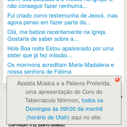
não conseguir fazer nenhuma...
Fui criado como testemunha de Jeová, mas
agora penso em fazer parte da...
Olá, me batizei recentemente na igreja.
Gostaria de saber sobre a...
Hola Boa noite Estou apaixonado por uma
sister que já fez missão...
Os mormons acreditam Maria Madalena e
nossa senhora de Fátima
Assista Música e a Palavra Proferida,
uma apresentação do Coro do
ALLABOUTMORMONS.COM NÃO É UM SITE OFICIAL DA IGREJA SUD.
Tabernáculo Mórmon,
todos os
TODAS AS OPINIÕES EXPRESSAS SÃO AS DOS PUBLICADORES
Domingos às 09h30 da manhã
ORIGINAIS E/OU DO WEBMASTER AO UTILIZAR ESTE SITE, VOCÊ
CONCORDA COM NOSSOS
TERMOS DE UTILIZAÇÃO E POLÍTICA DE
(horário de Utah)
aqui no site.
PRIVACIDADE
. NOTE-SE TAMBÉM QUE ESTE SITE USA COOKIES.
COPYRIGHT © EL SANTO GRINGO.