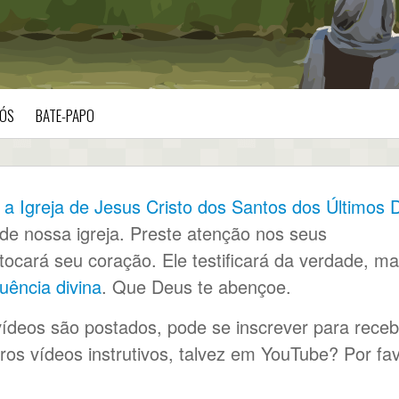
ÓS
BATE-PAPO
 a Igreja de Jesus Cristo dos Santos dos Últimos 
 de nossa igreja. Preste atenção nos seus
ocará seu coração. Ele testificará da verdade, m
luência divina
. Que Deus te abençoe.
ídeos são postados, pode se inscrever para receb
ros vídeos instrutivos, talvez em YouTube? Por fav