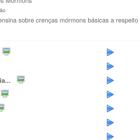
los Mórmons
ção
 ensina sobre crenças mórmons básicas a respeito
a...