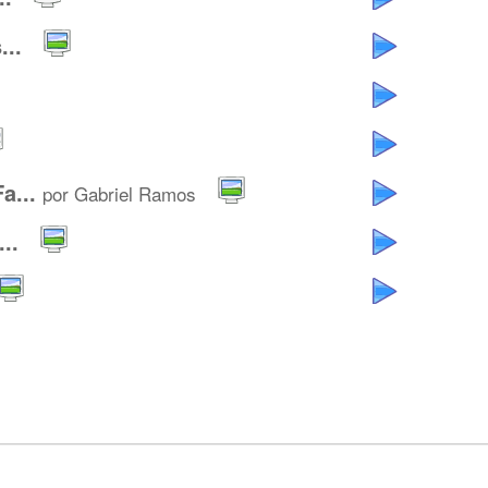
..
a...
por Gabriel Ramos
..