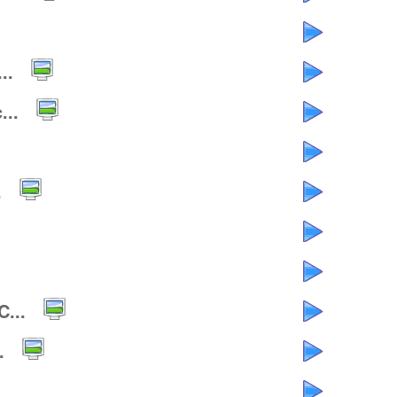
..
...
.
...
.