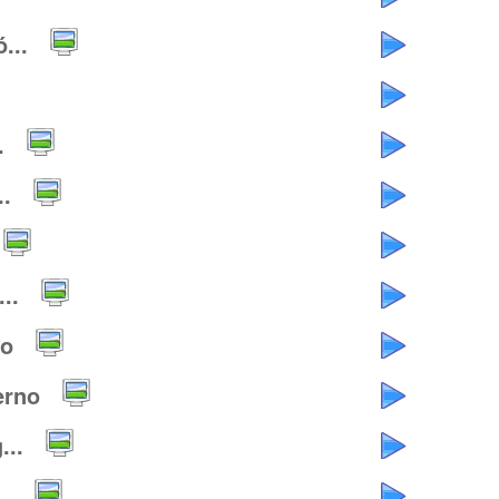
...
.
..
..
io
erno
..
..