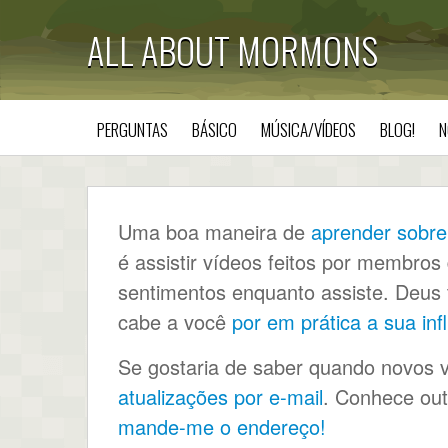
ALL ABOUT MORMONS
PERGUNTAS
BÁSICO
MÚSICA/VÍDEOS
BLOG!
N
Uma boa maneira de
aprender sobre
é assistir vídeos feitos por membros
sentimentos enquanto assiste. Deus t
cabe a você
por em prática a sua inf
Se gostaria de saber quando novos v
atualizações por e-mail
. Conhece out
mande-me o endereço!