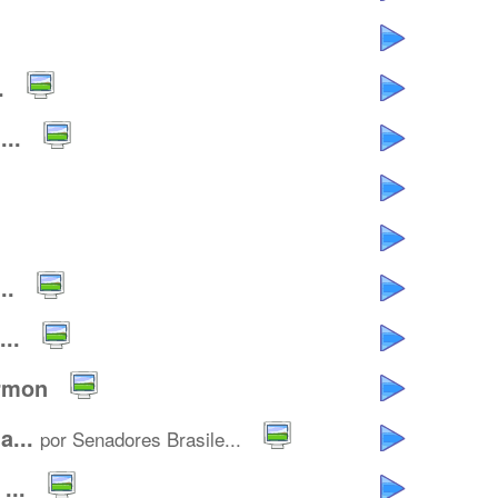
.
..
..
..
rmon
...
por Senadores Brasile...
...