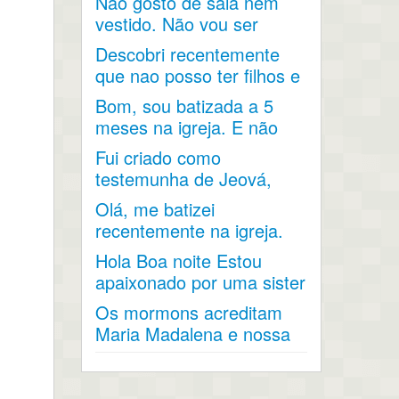
Não gosto de saia nem
vestido. Não vou ser
aceita na igreja. Devo sair
Descobri recentemente
?
que nao posso ter filhos e
fui diagnosticada com...
Bom, sou batizada a 5
meses na igreja. E não
conseguir fazer
Fui criado como
nenhuma...
testemunha de Jeová,
mas agora penso em
Olá, me batizei
fazer parte da...
recentemente na igreja.
Gostaria de saber sobre
Hola Boa noite Estou
a...
apaixonado por uma sister
que já fez missão...
Os mormons acreditam
Maria Madalena e nossa
senhora de Fátima