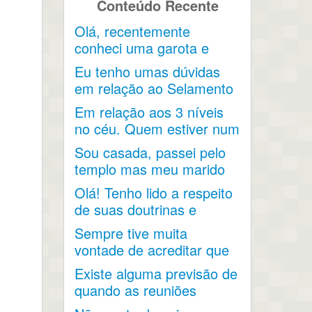
Conteúdo Recente
Olá, recentemente
conheci uma garota e
acho que ela acabou...
Eu tenho umas dúvidas
em relação ao Selamento
e os 3 Graus de...
Em relação aos 3 níveis
no céu. Quem estiver num
nível terá...
Sou casada, passei pelo
templo mas meu marido
não aceita que eu
Olá! Tenho lido a respeito
durma...
de suas doutrinas e
entendi a...
Sempre tive muita
vontade de acreditar que
o matrimônio não
Existe alguma previsão de
termina...
quando as reuniões
voltarão a acontecer no...