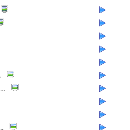
.
..
..