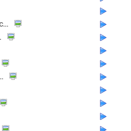
...
.
..