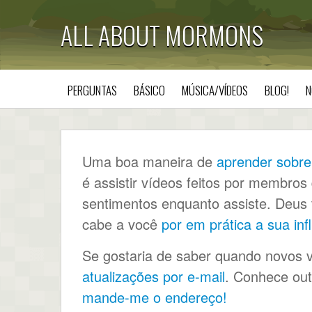
ALL ABOUT MORMONS
PERGUNTAS
BÁSICO
MÚSICA/VÍDEOS
BLOG!
N
Uma boa maneira de
aprender sobre
é assistir vídeos feitos por membros
sentimentos enquanto assiste. Deus t
cabe a você
por em prática a sua inf
Se gostaria de saber quando novos v
atualizações por e-mail
. Conhece out
mande-me o endereço!