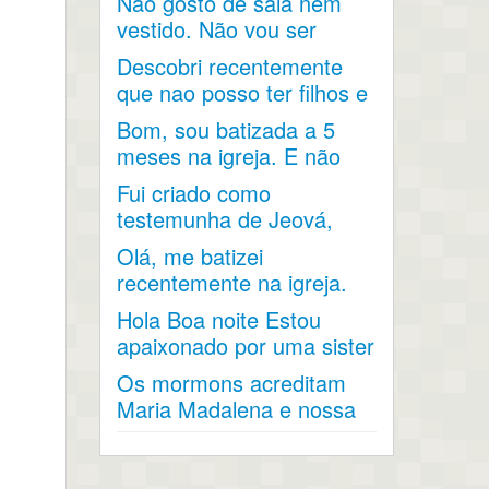
Não gosto de saia nem
vestido. Não vou ser
aceita na igreja. Devo sair
Descobri recentemente
?
que nao posso ter filhos e
fui diagnosticada com...
Bom, sou batizada a 5
meses na igreja. E não
conseguir fazer
Fui criado como
nenhuma...
testemunha de Jeová,
mas agora penso em
Olá, me batizei
fazer parte da...
recentemente na igreja.
Gostaria de saber sobre
Hola Boa noite Estou
a...
apaixonado por uma sister
que já fez missão...
Os mormons acreditam
Maria Madalena e nossa
senhora de Fátima