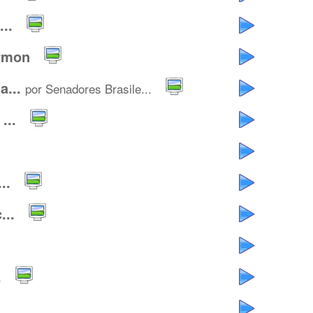
..
rmon
...
por Senadores Brasile...
...
..
...
.