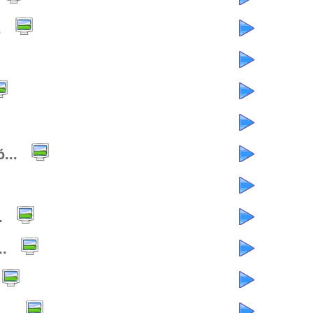
.
...
.
..
..