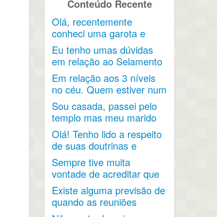
Conteúdo Recente
Olá, recentemente
conheci uma garota e
acho que ela acabou...
Eu tenho umas dúvidas
em relação ao Selamento
e os 3 Graus de...
Em relação aos 3 níveis
no céu. Quem estiver num
nível terá...
Sou casada, passei pelo
templo mas meu marido
não aceita que eu
Olá! Tenho lido a respeito
durma...
de suas doutrinas e
entendi a...
Sempre tive muita
vontade de acreditar que
o matrimônio não
Existe alguma previsão de
termina...
quando as reuniões
voltarão a acontecer no...