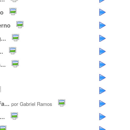
io
erno
..
..
..
a...
por Gabriel Ramos
..