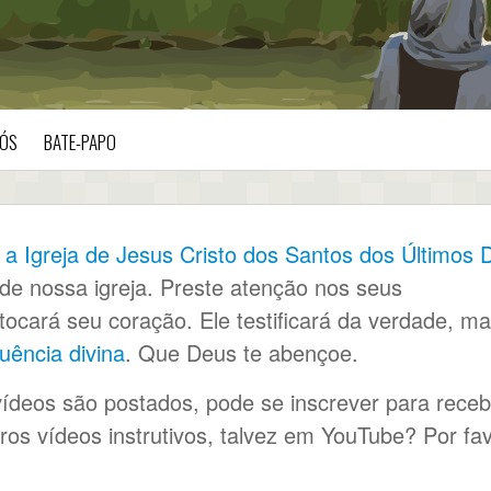
ÓS
BATE-PAPO
 a Igreja de Jesus Cristo dos Santos dos Últimos 
 de nossa igreja. Preste atenção nos seus
ocará seu coração. Ele testificará da verdade, m
luência divina
. Que Deus te abençoe.
ídeos são postados, pode se inscrever para receb
ros vídeos instrutivos, talvez em YouTube? Por fav