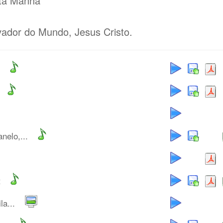
sta Manhã
vador do Mundo, Jesus Cristo.
nelo,...
t
la...