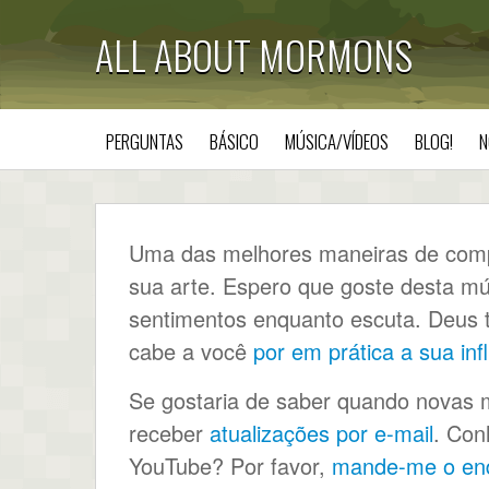
ALL ABOUT MORMONS
PERGUNTAS
BÁSICO
MÚSICA/VÍDEOS
BLOG!
N
Uma das melhores maneiras de compr
sua arte. Espero que goste desta mú
sentimentos enquanto escuta. Deus t
cabe a você
por em prática a sua inf
Se gostaria de saber quando novas 
receber
atualizações por e-mail
. Con
YouTube? Por favor,
mande-me o en