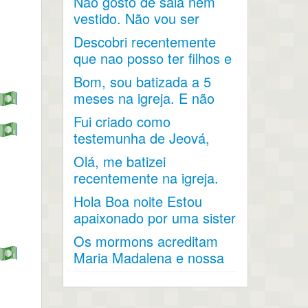
Não gosto de saia nem
vestido. Não vou ser
aceita na igreja. Devo sair
Descobri recentemente
?
que nao posso ter filhos e
fui diagnosticada com...
Bom, sou batizada a 5
meses na igreja. E não
conseguir fazer
Fui criado como
nenhuma...
testemunha de Jeová,
mas agora penso em
Olá, me batizei
fazer parte da...
recentemente na igreja.
Gostaria de saber sobre
Hola Boa noite Estou
a...
apaixonado por uma sister
que já fez missão...
Os mormons acreditam
Maria Madalena e nossa
senhora de Fátima