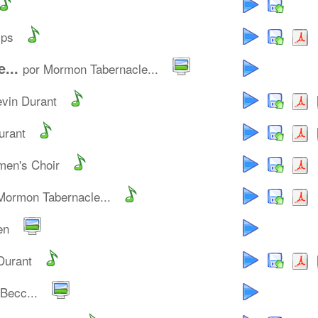
ips
...
por Mormon Tabernacle...
evin Durant
urant
men's Choir
Mormon Tabernacle...
en
Durant
Becc...