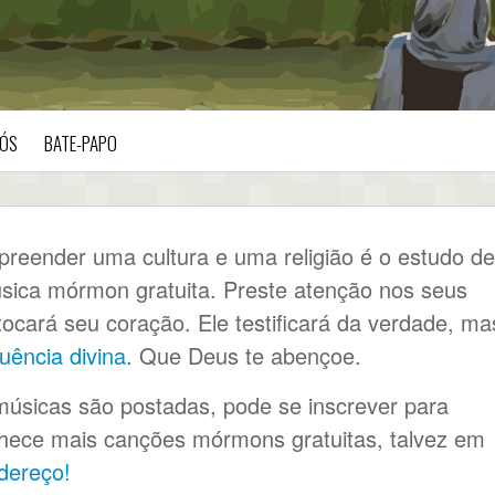
ÓS
BATE-PAPO
eender uma cultura e uma religião é o estudo de
sica mórmon gratuita. Preste atenção nos seus
ocará seu coração. Ele testificará da verdade, ma
luência divina
. Que Deus te abençoe.
músicas são postadas, pode se inscrever para
hece mais canções mórmons gratuitas, talvez em
dereço!