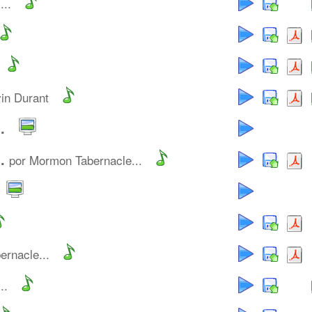
...
vin Durant
.
.
por Mormon Tabernacle...
rnacle...
..