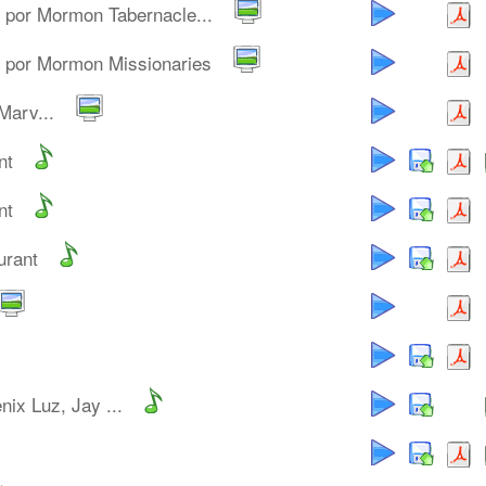
por Mormon Tabernacle...
por Mormon Missionaries
Marv...
nt
nt
urant
nix Luz, Jay ...