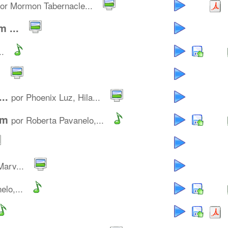
or Mormon Tabernacle...
 ...
..
s
..
por Phoenix Luz, Hila...
em
por Roberta Pavanelo,...
Marv...
lo,...