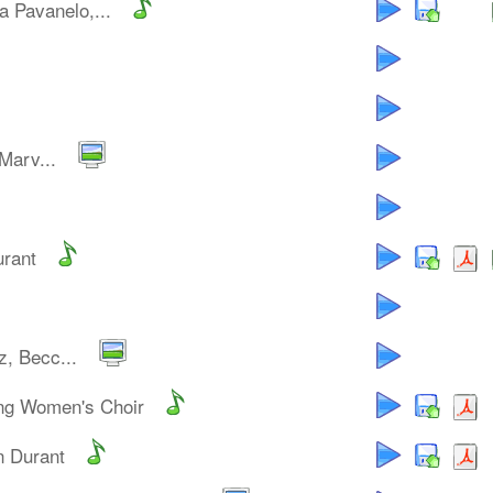
a Pavanelo,...
Marv...
urant
z, Becc...
ng Women's Choir
n Durant