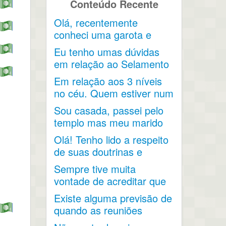
Conteúdo Recente
Olá, recentemente
conheci uma garota e
acho que ela acabou...
Eu tenho umas dúvidas
em relação ao Selamento
e os 3 Graus de...
Em relação aos 3 níveis
no céu. Quem estiver num
nível terá...
Sou casada, passei pelo
templo mas meu marido
não aceita que eu
Olá! Tenho lido a respeito
durma...
de suas doutrinas e
entendi a...
Sempre tive muita
vontade de acreditar que
o matrimônio não
Existe alguma previsão de
termina...
quando as reuniões
voltarão a acontecer no...