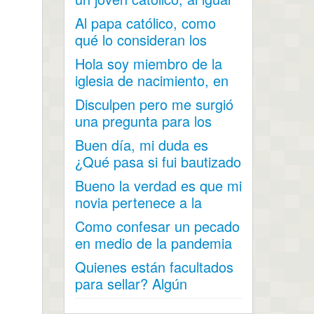
que mi...
Al papa católico, como
qué lo consideran los
mormones?
Hola soy miembro de la
iglesia de nacimiento, en
mi adolescencia me...
Disculpen pero me surgió
una pregunta para los
hombres (soy hombre) ¿...
Buen día, mi duda es
¿Qué pasa si fui bautizado
a los 15 años y...
Bueno la verdad es que mi
novia pertenece a la
iglesia y me a contado...
Como confesar un pecado
en medio de la pandemia
por el covid 19 cuando...
Quienes están facultados
para sellar? Algún
hermano que tenga