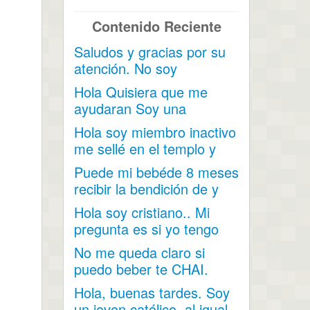
Contenido Reciente
Saludos y gracias por su
atención. No soy
mormona pero tengo una
Hola Quisiera que me
amiga...
ayudaran Soy una
persona miembro pero...
Hola soy miembro inactivo
me sellé en el templo y
mis hijos nacieron...
Puede mi bebéde 8 meses
recibir la bendición de y
darle su nombre...
Hola soy cristiano.. Mi
pregunta es si yo tengo
unos comerciales y lo...
No me queda claro si
puedo beber te CHAI.
Contiene cardamomo,
Hola, buenas tardes. Soy
hinojo...
un joven católico, al igual