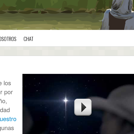
OSOTROS
CHAT
e los
r por
ño,
ndad
nuestro
lgunas