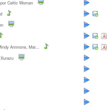
por Celtic Woman
od
en
Mindy Ammons, Mar...
 Xurazu