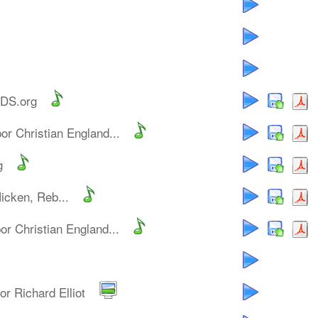
LDS.org
por Christian England...
g
icken, Reb...
or Christian England...
or Richard Elliot