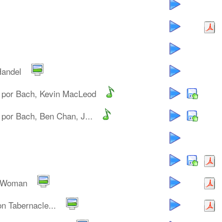
Handel
por Bach, Kevin MacLeod
por Bach, Ben Chan, J...
c Woman
n Tabernacle...