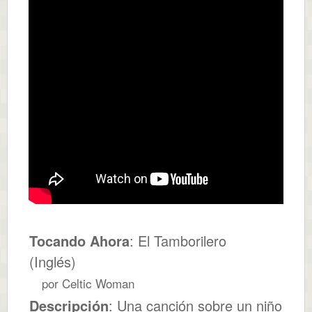
Tocando Ahora
: El Tamborilero
(Inglés)
por Celtic Woman
Descripción
: Una canción sobre un niño