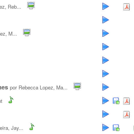
ez, Reb...
ez, M...
nes
por Rebecca Lopez, Ma...
nt
ira, Jay...