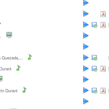
.
a Quezada,...
 Durant
vin Durant