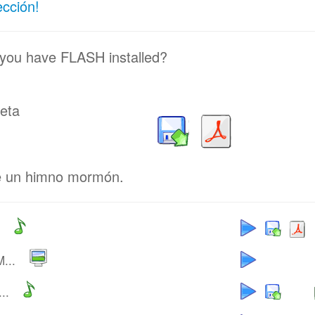
ección!
 you have FLASH installed?
feta
de un himno mormón.
...
..