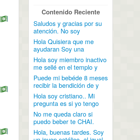
Contenido Reciente
Saludos y gracias por su
atención. No soy
mormona pero tengo una
Hola Quisiera que me
amiga...
ayudaran Soy una
persona miembro pero...
Hola soy miembro inactivo
me sellé en el templo y
mis hijos nacieron...
Puede mi bebéde 8 meses
recibir la bendición de y
darle su nombre...
Hola soy cristiano.. Mi
pregunta es si yo tengo
unos comerciales y lo...
No me queda claro si
puedo beber te CHAI.
Contiene cardamomo,
Hola, buenas tardes. Soy
hinojo...
un joven católico, al igual