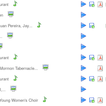
urant
en
uan Pereira, Jay...
..
urant
 Mormon Tabernacle...
urant
,...
 Young Women's Choir