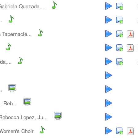
Gabriela Quezada,...
..
Tabernacle...
a,...
.
, Reb...
Rebecca Lopez, Ju...
Women's Choir