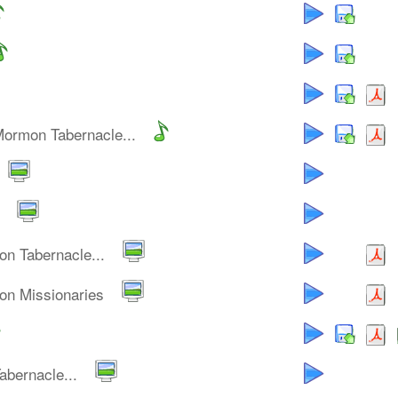
Mormon Tabernacle...
n Tabernacle...
on Missionaries
bernacle...