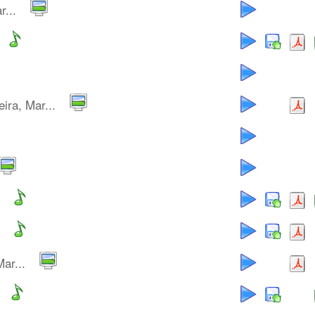
r...
ira, Mar...
ar...