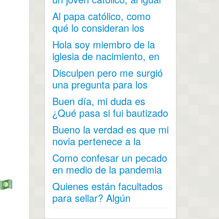
que mi...
Al papa católico, como
qué lo consideran los
mormones?
Hola soy miembro de la
iglesia de nacimiento, en
mi adolescencia me...
Disculpen pero me surgió
una pregunta para los
hombres (soy hombre) ¿...
Buen día, mi duda es
¿Qué pasa si fui bautizado
a los 15 años y...
Bueno la verdad es que mi
novia pertenece a la
iglesia y me a contado...
Como confesar un pecado
en medio de la pandemia
por el covid 19 cuando...
Quienes están facultados
para sellar? Algún
hermano que tenga