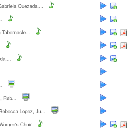
Gabriela Quezada,...
..
Tabernacle...
a,...
.
, Reb...
Rebecca Lopez, Ju...
Women's Choir