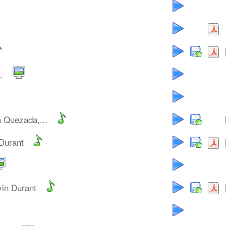
.
a Quezada,...
 Durant
vin Durant