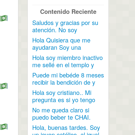
Contenido Reciente
Saludos y gracias por su
atención. No soy
mormona pero tengo una
Hola Quisiera que me
amiga...
ayudaran Soy una
persona miembro pero...
Hola soy miembro inactivo
me sellé en el templo y
mis hijos nacieron...
Puede mi bebéde 8 meses
recibir la bendición de y
darle su nombre...
Hola soy cristiano.. Mi
pregunta es si yo tengo
unos comerciales y lo...
No me queda claro si
puedo beber te CHAI.
Contiene cardamomo,
Hola, buenas tardes. Soy
hinojo...
un joven católico, al igual