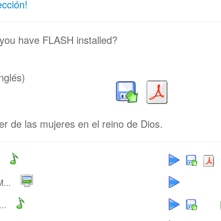
ección!
 you have FLASH installed?
nglés)
r de las mujeres en el reino de Dios.
...
..