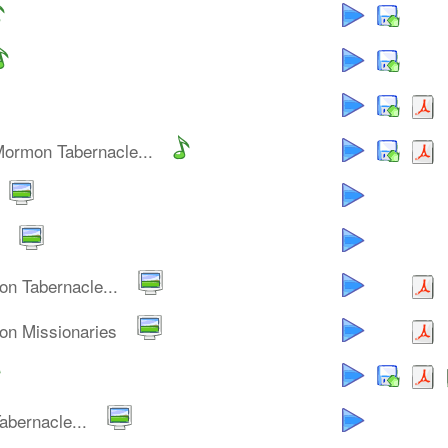
Mormon Tabernacle...
n Tabernacle...
on Missionaries
bernacle...