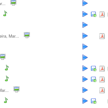
r...
ira, Mar...
ar...