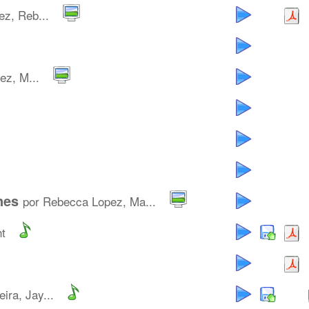
ez, Reb...
ez, M...
nes
por Rebecca Lopez, Ma...
nt
ira, Jay...