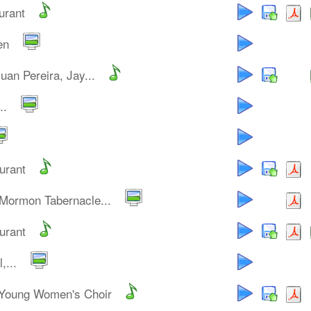
urant
en
uan Pereira, Jay...
..
urant
 Mormon Tabernacle...
urant
,...
 Young Women's Choir