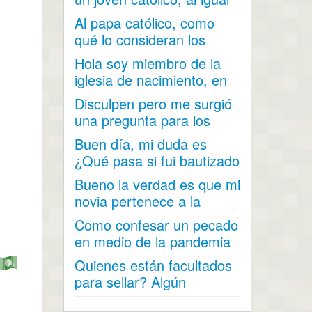
que mi...
Al papa católico, como
qué lo consideran los
mormones?
Hola soy miembro de la
iglesia de nacimiento, en
mi adolescencia me...
Disculpen pero me surgió
una pregunta para los
hombres (soy hombre) ¿...
Buen día, mi duda es
¿Qué pasa si fui bautizado
a los 15 años y...
Bueno la verdad es que mi
novia pertenece a la
iglesia y me a contado...
Como confesar un pecado
en medio de la pandemia
por el covid 19 cuando...
Quienes están facultados
para sellar? Algún
hermano que tenga