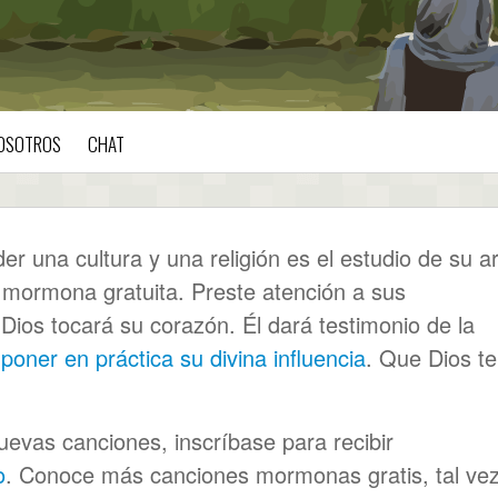
OSOTROS
CHAT
r una cultura y una religión es el estudio de su ar
 mormona gratuita. Preste atención a sus
ios tocará su corazón. Él dará testimonio de la
a
poner en práctica su divina influencia
. Que Dios te
evas canciones, inscríbase para recibir
o
. Conoce más canciones mormonas gratis, tal ve