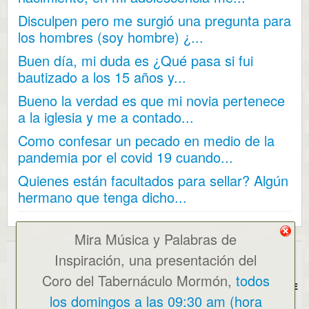
Disculpen pero me surgió una pregunta para
los hombres (soy hombre) ¿...
Buen día, mi duda es ¿Qué pasa si fui
bautizado a los 15 años y...
Bueno la verdad es que mi novia pertenece
a la iglesia y me a contado...
Como confesar un pecado en medio de la
pandemia por el covid 19 cuando...
Quienes están facultados para sellar? Algún
hermano que tenga dicho...
Mira Música y Palabras de
Inspiración, una presentación del
ALLABOUTMORMONS.COM NO ES UN SITIO WEB OFICIAL DE LA
IGLESIA SUD. TODAS LAS OPINIONES EXPRESADAS SON LAS DE
Coro del Tabernáculo Mormón,
todos
LOS PUBLICADORES ORIGINALES Y/O DEL WEBMASTER. MEDIANTE
los domingos a las 09:30 am (hora
EL USO DE ESTE SITIO WEB, USTED ACEPTA NUESTROS