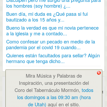
los hombres (soy hombre) ¿...
Buen día, mi duda es ¿Qué pasa si fui
bautizado a los 15 años y...
Bueno la verdad es que mi novia pertenece
a la iglesia y me a contado...
Como confesar un pecado en medio de la
pandemia por el covid 19 cuando...
Quienes están facultados para sellar? Algún
hermano que tenga dicho...
Mira Música y Palabras de
Inspiración, una presentación del
ALLABOUTMORMONS.COM NO ES UN SITIO WEB OFICIAL DE LA
IGLESIA SUD. TODAS LAS OPINIONES EXPRESADAS SON LAS DE
Coro del Tabernáculo Mormón,
todos
LOS PUBLICADORES ORIGINALES Y/O DEL WEBMASTER. MEDIANTE
los domingos a las 09:30 am (hora
EL USO DE ESTE SITIO WEB, USTED ACEPTA NUESTROS
CONDICIONES DE USO Y POLÍTICA DE PRIVACIDAD
. TENGA EN
de Utah)
aquí en el sitio.
CUENTA TAMBIÉN QUE ESTE SITIO UTILIZA COOKIES. COPYRIGHT ©