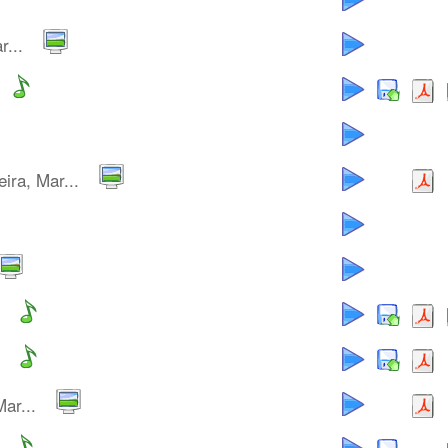
r...
ira, Mar...
ar...