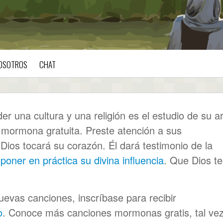
OSOTROS
CHAT
r una cultura y una religión es el estudio de su ar
 mormona gratuita. Preste atención a sus
ios tocará su corazón. Él dará testimonio de la
a
poner en práctica su divina influencia
. Que Dios te
evas canciones, inscríbase para recibir
o
. Conoce más canciones mormonas gratis, tal ve