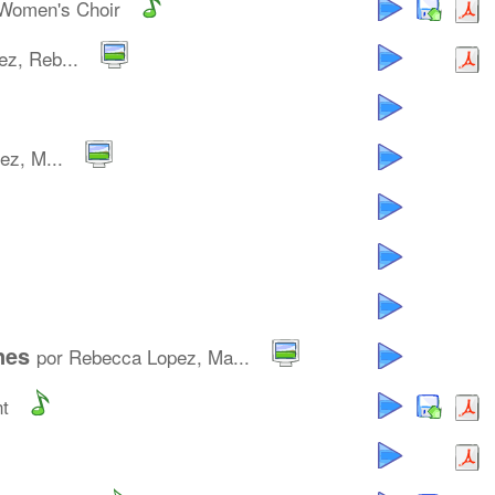
Women's Choir
ez, Reb...
ez, M...
nes
por Rebecca Lopez, Ma...
nt