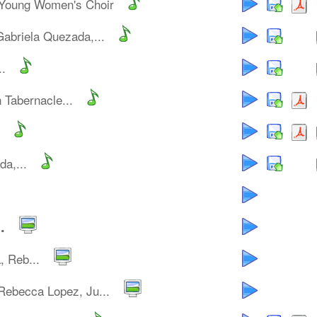
 Young Women's Choir
Gabriela Quezada,...
..
Tabernacle...
a,...
.
, Reb...
Rebecca Lopez, Ju...