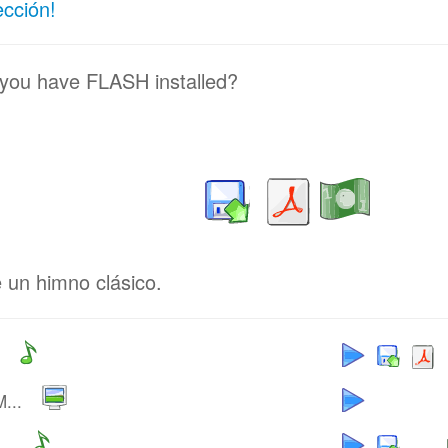
ección!
 you have FLASH installed?
 un himno clásico.
...
..