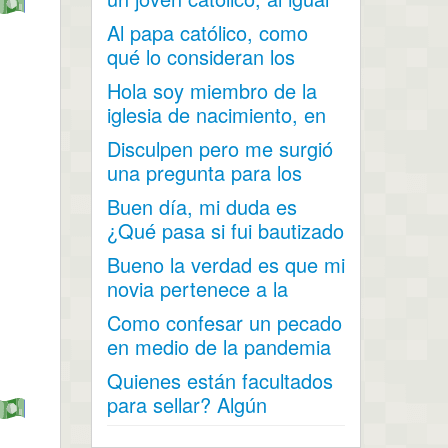
que mi...
Al papa católico, como
qué lo consideran los
mormones?
Hola soy miembro de la
iglesia de nacimiento, en
mi adolescencia me...
Disculpen pero me surgió
una pregunta para los
hombres (soy hombre) ¿...
Buen día, mi duda es
¿Qué pasa si fui bautizado
a los 15 años y...
Bueno la verdad es que mi
novia pertenece a la
iglesia y me a contado...
Como confesar un pecado
en medio de la pandemia
por el covid 19 cuando...
Quienes están facultados
para sellar? Algún
hermano que tenga