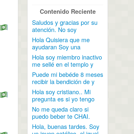
Contenido Reciente
Saludos y gracias por su
atención. No soy
mormona pero tengo una
Hola Quisiera que me
amiga...
ayudaran Soy una
persona miembro pero...
Hola soy miembro inactivo
me sellé en el templo y
mis hijos nacieron...
Puede mi bebéde 8 meses
recibir la bendición de y
darle su nombre...
Hola soy cristiano.. Mi
pregunta es si yo tengo
unos comerciales y lo...
No me queda claro si
puedo beber te CHAI.
Contiene cardamomo,
Hola, buenas tardes. Soy
hinojo...
un joven católico, al igual