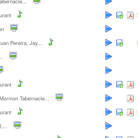
bernacle...
urant
en
uan Pereira, Jay...
..
urant
 Mormon Tabernacle...
urant
,...