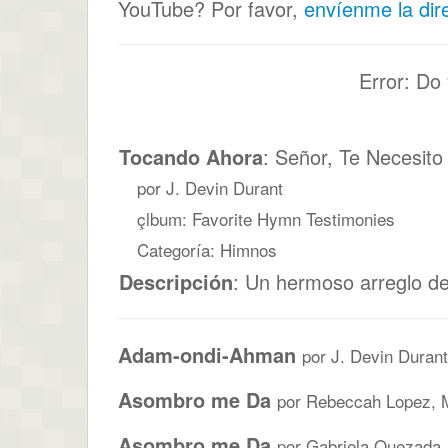
YouTube? Por favor,
envíenme la dir
Error: Do
Tocando Ahora
: Señor, Te Necesito
por J. Devin Durant
çlbum: Favorite Hymn Testimonies
Categoría: Himnos
Descripción
: Un hermoso arreglo de
Adam-ondi-Ahman
por J. Devin Durant
Asombro me Da
por Rebeccah Lopez, M
Asombro me Da
por Gabriela Quezada,.