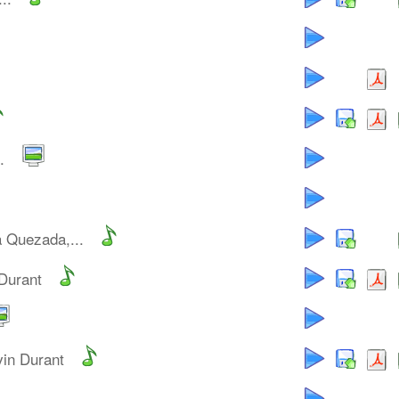
.
a Quezada,...
 Durant
vin Durant